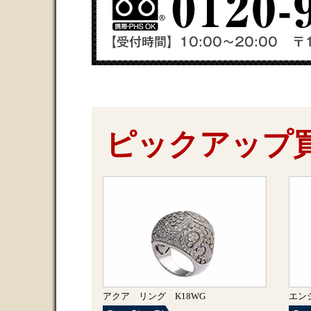
ピックアップ
アクア リング K18WG
エン