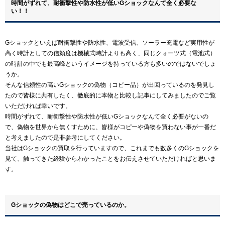
時間がずれて、耐衝撃性や防水性が低いGショックなんて全く必要な
い！！
Gショックといえば耐衝撃性や防水性、電波受信、ソーラー充電など実用性が
高く時計としての信頼度は機械式時計よりも高く、同じクォーツ式（電池式）
の時計の中でも最高峰というイメージを持っている方も多いのではないでしょ
うか。
そんな信頼性の高いGショックの偽物（コピー品）が出回っているのを発見し
たので皆様に共有したく、徹底的に本物と比較し記事にしてみましたのでご覧
いただければ幸いです。
時間がずれて、耐衝撃性や防水性が低いGショックなんて全く必要がないの
で、偽物を世界から無くすために、皆様がコピーや偽物を買わない事が一番だ
と考えましたので是非参考にしてください。
当社はGショックの買取を行っていますので、これまでも数多くのGショックを
見て、触ってきた経験からわかったことをお伝えさせていただければと思いま
す。
Gショックの偽物はどこで売っているのか。