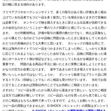
定の幅に収まる傾向があります。
フリマアプリやオークションサイトで、多くの取引があり良い評価を多く積み
上げている出品者でもコピー品を多く販売している場合がありますので見極め
は必要です。 オンラインで物を購入するときに皆さんも出品者が信頼できる
人や会社なのかということが一番のリスク回避だと感じていらっしゃると思い
ます。 その判断材料は、評価や取引の履歴の数だけでなく、例えば店舗をし
っかり構えているのかどうかや品物に問題があったときに返金をしてくれるの
かどうかの見極めがとても大事だと思います。 Ｇショックの場合も同じで、
例えば海外のサイトでコピー品をつかまされてしまった時に、しっかりと返金
に応じてくれるようなしっかりとした会社であったり、品物に問題があった場
合にポータルサイト側が保証などをしっかりとしてくれるかを確認することが
重要です。 問題のある商品が手元に届いたときに実際に返金しようとすると
かなりの労力が必要になります。 途中であきらめて泣き寝入りするかたも大
勢いらっしゃるのではないでしょうか。 ダンシャリ銀座ではブランド品に関
するトラブル（些細なことでも）のご相談も受け付けています。 当社でお役
に立てることがあれば買取以外のことでもお気軽にご相談くださいませ。
さすがに「コピー品を買ったから購入店から返金させて欲しい」などのご相談
は当方では解決が難しいですが、コピー品ぽいものを買ったから見て欲しいな
どのご相談はもちろん無料で承っていますので、よろしくお願いいたします。
コピー品の買取はできませんが、G-SHOCK（Ｇショック）の買取はダンシャリ
にご相談ください。
G-SHOCK（Ｇショック）の買取相場など買取に関する