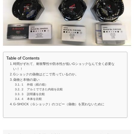
Table of Contents
時間がずれて、耐衝撃性や防水性が低いGショックなんて全く必要な
い！！
Gショックの偽物はどこで売っているのか。
偽物と本物の違い
１ 外箱（紙の箱）
２ アルミでできた内箱を比較
３ 説明書を比較
４ 本体を比較
G-SHOCK（Ｇショック）のコピー（偽物）を買わないために