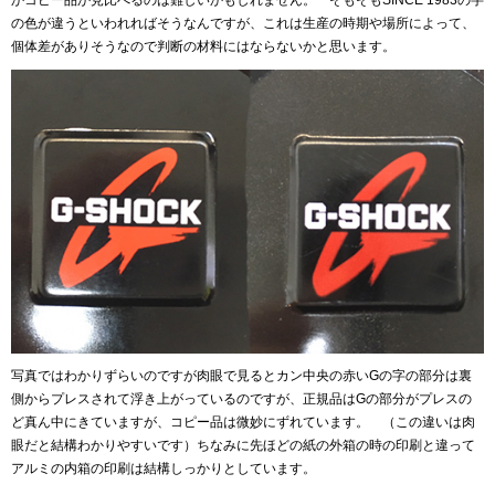
かコピー品か見比べるのは難しいかもしれません。 そもそもSINCE 1983の字
の色が違うといわれればそうなんですが、これは生産の時期や場所によって、
個体差がありそうなので判断の材料にはならないかと思います。
写真ではわかりずらいのですが肉眼で見るとカン中央の赤いGの字の部分は裏
側からプレスされて浮き上がっているのですが、正規品はGの部分がプレスの
ど真ん中にきていますが、コピー品は微妙にずれています。 （この違いは肉
眼だと結構わかりやすいです）ちなみに先ほどの紙の外箱の時の印刷と違って
アルミの内箱の印刷は結構しっかりとしています。