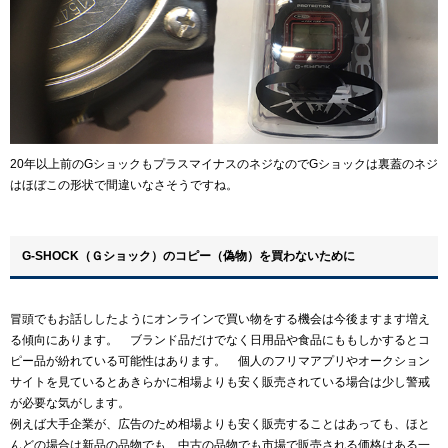
20年以上前のGショックもプラスマイナスのネジなのでGショックは裏蓋のネジ
はほぼこの形状で間違いなさそうですね。
G-SHOCK（Ｇショック）のコピー（偽物）を買わないために
冒頭でもお話ししたようにオンラインで買い物をする機会は今後ますます増え
る傾向にあります。 ブランド品だけでなく日用品や食品にももしかするとコ
ピー品が紛れている可能性はあります。 個人のフリマアプリやオークション
サイトを見ているとあきらかに相場よりも安く販売されている場合は少し警戒
が必要な気がします。
例えば大手企業が、広告のため相場よりも安く販売することはあっても、ほと
んどの場合は新品の品物でも、中古の品物でも市場で販売される価格はある一