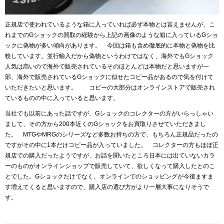
正規店で使われているような箱に入っていれば必ず本物とは言えませんが、こ
れまでのGショックの買取の経験から上記の画像のような箱に入っているGショ
ックに偽物が多い傾向があります。 今回は箱も含め徹底的に本物と偽物を比
較しています。並行輸入だから偽物というわけではなく、海外でもGショック
人気は高いので海外で販売されているそのほとんどは本物だと思いますが一
部、海外で販売されているGショックに似せたコピー品があるので気を付けて
いただきたいと思います。 コピーの大部分はオンラインストアで販売され
ているものの中に入っていると思います。
当社でも以前にあった話ですが、Gショックのコレクターの方がいらっしゃい
まして、その方から200本近くのGショックをお買取りさせていただきまし
た。 MTGやMRGのシリーズなど多数お持ちの方で、もちろん正規品だったの
ですがその中に1本だけコピー品が入っていました。 コレクターの方もほぼ正
規店での購入だったようですが、お話を聞いたところ日本には出ていないカラ
ーのものがオンラインショップで販売していて、欲しくなって購入したとのこ
とでした。Gショックだけでなく、オンラインでのショッピングが今後ますま
す増えてくると思いますので、購入店の選び方がより一層大事になりそうで
す。