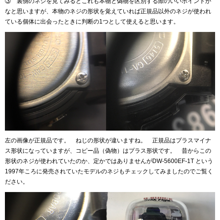
③ 裏側のネジを見てみるとこれも本物と偽物を区別する際のいいポイントか
なと思いますが、本物のネジの形状を覚えていれば正規品以外のネジが使われ
ている個体に出会ったときに判断の1つとして使えると思います。
左の画像が正規品です。 ねじの形状が違いますね。 正規品はプラスマイナ
ス形状になっていますが、コピー品（偽物）はプラス形状です。 昔からこの
形状のネジが使われていたのか、定かではありませんがDW-5600EF-1T という
1997年ころに発売されていたモデルのネジもチェックしてみましたのでご覧く
ださい。